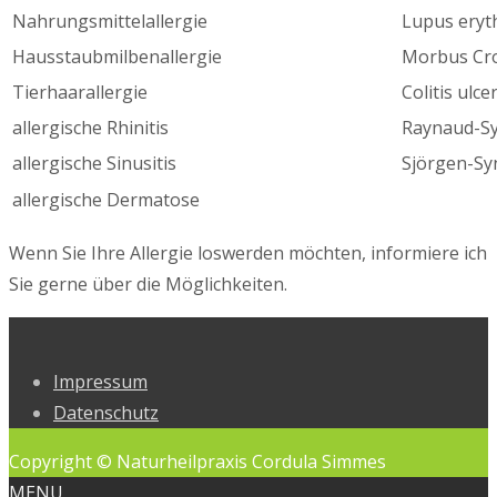
Nahrungsmittelallergie
Lupus ery
Hausstaubmilbenallergie
Morbus Cr
Tierhaarallergie
Colitis ulce
allergische Rhinitis
Raynaud-S
allergische Sinusitis
Sjörgen-S
allergische Dermatose
Wenn Sie Ihre Allergie loswerden möchten, informiere ich
Sie gerne über die Möglichkeiten.
Impressum
Datenschutz
Copyright © Naturheilpraxis Cordula Simmes
MENU